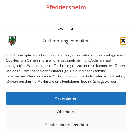
Pfeddersheim
2:4
Zustimmung verwalten
Tore
Halbzeit 1:1
Um dir ein optimales Erlebnis zu bieten, verwenden wir Technologien wie
Cookies, um Geräteinformationen zu speichern und/oder darauf
Karten
Platzverweis: Halbrechter (Pfeddersheim) nach
zuzugreifen. Wenn du diesen Technologien zustimmst, können wir Daten
dem 2:1
wie das Surfverhalten oder eindeutige IDs auf dieser Website
verarbeiten. Wenn du deine Zustimmung nicht erteilst oder zurückziehst,
können bestimmte Merkmale und Funktionen beeinträchtigt werden.
Weitere Daten
Akzeptieren
Alle bisherigen Partien der beiden Mannschaften
anzeigen
Ablehnen
Einstellungen ansehen