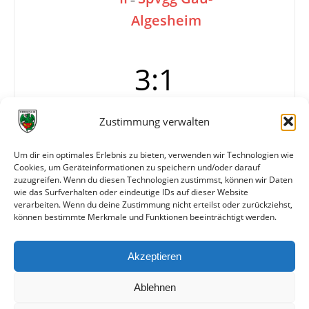
Algesheim
3:1
Zustimmung verwalten
Tore
0:1
—
Um dir ein optimales Erlebnis zu bieten, verwenden wir Technologien wie
1:1 (80.)
Cookies, um Geräteinformationen zu speichern und/oder darauf
2:1
zuzugreifen. Wenn du diesen Technologien zustimmst, können wir Daten
3:1
wie das Surfverhalten oder eindeutige IDs auf dieser Website
verarbeiten. Wenn du deine Zustimmung nicht erteilst oder zurückziehst,
können bestimmte Merkmale und Funktionen beeinträchtigt werden.
Weitere Daten
Akzeptieren
Alle bisherigen Partien der beiden Mannschaften
anzeigen
Ablehnen