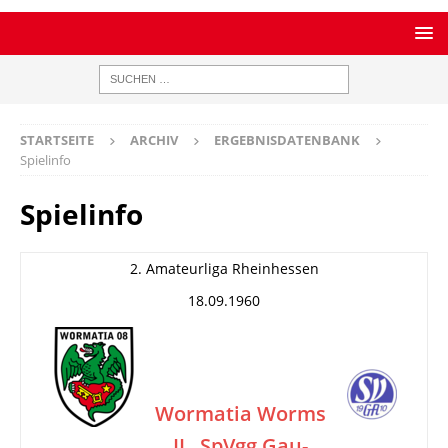
STARTSEITE
ARCHIV
ERGEBNISDATENBANK
Spielinfo
Spielinfo
2. Amateurliga Rheinhessen
18.09.1960
Wormatia Worms
II
SpVgg Gau-
–