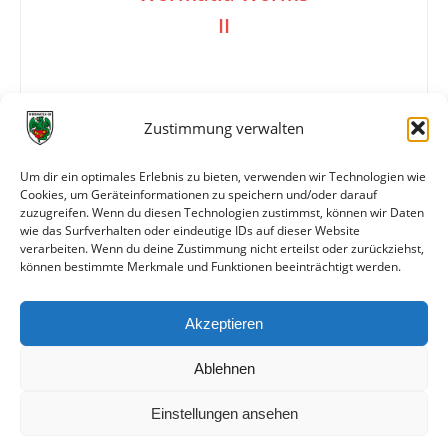
II
2:1
Zustimmung verwalten
Um dir ein optimales Erlebnis zu bieten, verwenden wir Technologien wie
Tore
1:0 Jung (29./Handelfmeter)
Cookies, um Geräteinformationen zu speichern und/oder darauf
1:1 H. Müller (50.)
zuzugreifen. Wenn du diesen Technologien zustimmst, können wir Daten
2:1 (78.)
wie das Surfverhalten oder eindeutige IDs auf dieser Website
verarbeiten. Wenn du deine Zustimmung nicht erteilst oder zurückziehst,
können bestimmte Merkmale und Funktionen beeinträchtigt werden.
Weitere Daten
Akzeptieren
Alle bisherigen Partien der beiden Mannschaften
anzeigen
Ablehnen
Einstellungen ansehen