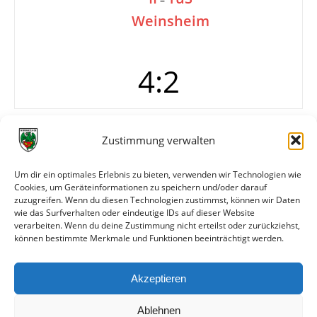
Weinsheim
4:2
Tore
0:1 Nischwitz
Zustimmung verwalten
1:1 Theis
1:2 Kranz
Um dir ein optimales Erlebnis zu bieten, verwenden wir Technologien wie
2:2 Theis
Cookies, um Geräteinformationen zu speichern und/oder darauf
3:2 Kratz
zuzugreifen. Wenn du diesen Technologien zustimmst, können wir Daten
4:2 Weick
wie das Surfverhalten oder eindeutige IDs auf dieser Website
verarbeiten. Wenn du deine Zustimmung nicht erteilst oder zurückziehst,
können bestimmte Merkmale und Funktionen beeinträchtigt werden.
Weitere Daten
Akzeptieren
Alle bisherigen Partien der beiden Mannschaften
anzeigen
Ablehnen