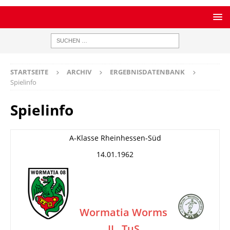
STARTSEITE
ARCHIV
ERGEBNISDATENBANK
Spielinfo
Spielinfo
A-Klasse Rheinhessen-Süd
14.01.1962
Wormatia Worms
II
TuS
–