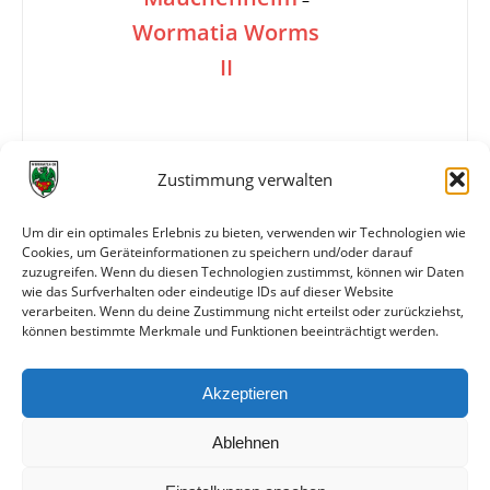
Wormatia Worms
II
3:0
Zustimmung verwalten
Um dir ein optimales Erlebnis zu bieten, verwenden wir Technologien wie
Tore
1:0 Bergunde (60.)
Cookies, um Geräteinformationen zu speichern und/oder darauf
2:0 Bergunde (62.)
zuzugreifen. Wenn du diesen Technologien zustimmst, können wir Daten
3:0 U. Boos (75.)
wie das Surfverhalten oder eindeutige IDs auf dieser Website
verarbeiten. Wenn du deine Zustimmung nicht erteilst oder zurückziehst,
können bestimmte Merkmale und Funktionen beeinträchtigt werden.
Weitere Daten
Akzeptieren
Alle bisherigen Partien der beiden Mannschaften
anzeigen
Ablehnen