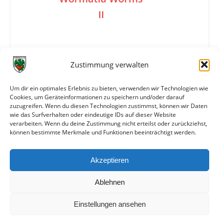
II
1:2
Zustimmung verwalten
Um dir ein optimales Erlebnis zu bieten, verwenden wir Technologien wie
Tore
1:0 Mutz (27.)
Cookies, um Geräteinformationen zu speichern und/oder darauf
1:1 H. Müller (42.)
zuzugreifen. Wenn du diesen Technologien zustimmst, können wir Daten
1:2 Kratz (85.)
wie das Surfverhalten oder eindeutige IDs auf dieser Website
verarbeiten. Wenn du deine Zustimmung nicht erteilst oder zurückziehst,
können bestimmte Merkmale und Funktionen beeinträchtigt werden.
Weitere Daten
Akzeptieren
Alle bisherigen Partien der beiden Mannschaften
anzeigen
Ablehnen
Einstellungen ansehen