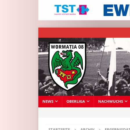
NEWS
OBERLIGA
NACHWUCHS
STARTSEITE
ARCHIV
ERGEBNISDA