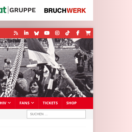
HIV
FANS
TICKETS
SHOP