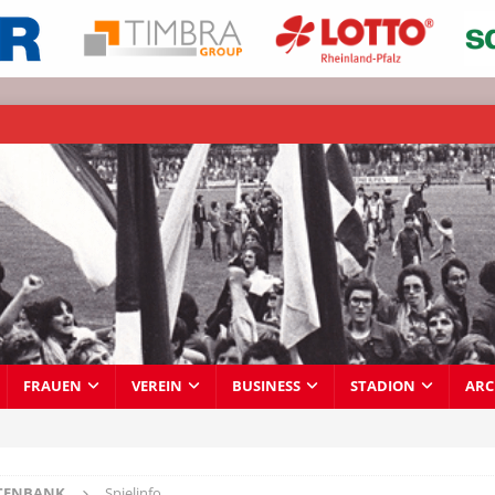
FRAUEN
VEREIN
BUSINESS
STADION
ARC
TENBANK
Spielinfo