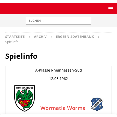
STARTSEITE
ARCHIV
ERGEBNISDATENBANK
Spielinfo
Spielinfo
A-Klasse Rheinhessen-Süd
12.08.1962
Wormatia Worms
II
TuS Heßloch
–