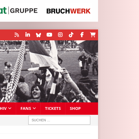
HIV
FANS
TICKETS
SHOP