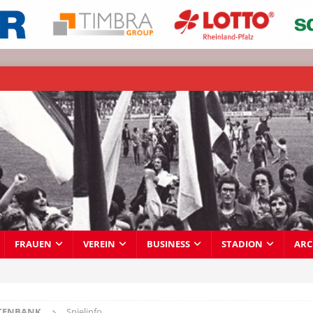
FRAUEN
VEREIN
BUSINESS
STADION
ARC
TENBANK
Spielinfo