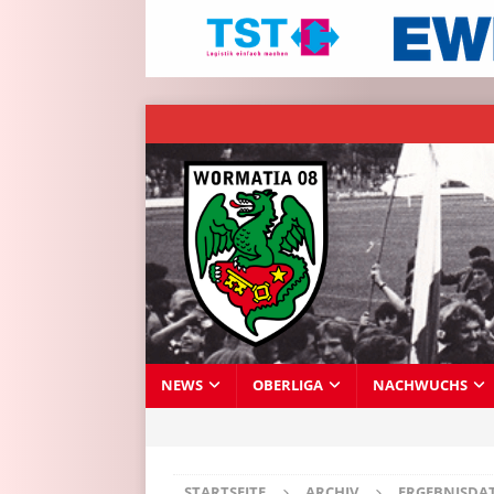
NEWS
OBERLIGA
NACHWUCHS
STARTSEITE
ARCHIV
ERGEBNISDA