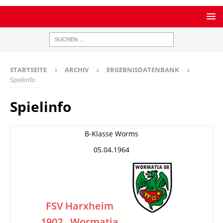
STARTSEITE
ARCHIV
ERGEBNISDATENBANK
Spielinfo
Spielinfo
B-Klasse Worms
05.04.1964
FSV Harxheim
1902
Wormatia
–