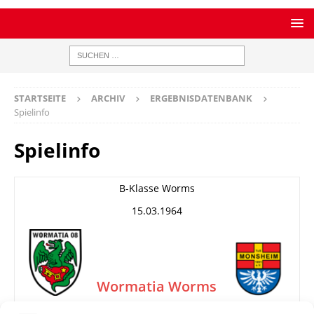
STARTSEITE
ARCHIV
ERGEBNISDATENBANK
Spielinfo
Spielinfo
B-Klasse Worms
15.03.1964
Wormatia Worms
II
TuS Monsheim
–