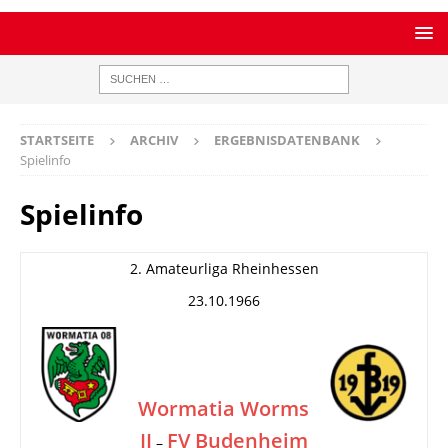
STARTSEITE
ARCHIV
ERGEBNISDATENBANK
Spielinfo
Spielinfo
2. Amateurliga Rheinhessen
23.10.1966
Wormatia Worms
II
FV Budenheim
–