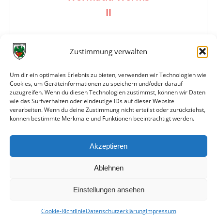
II
1:1
Zustimmung verwalten
Um dir ein optimales Erlebnis zu bieten, verwenden wir Technologien wie
Cookies, um Geräteinformationen zu speichern und/oder darauf
Tore
1:0 Machenheimer (58.)
zuzugreifen. Wenn du diesen Technologien zustimmst, können wir Daten
1:1 Leger (73.)
wie das Surfverhalten oder eindeutige IDs auf dieser Website
verarbeiten. Wenn du deine Zustimmung nicht erteilst oder zurückziehst,
können bestimmte Merkmale und Funktionen beeinträchtigt werden.
Weitere Daten
Akzeptieren
Alle bisherigen Partien der beiden Mannschaften
anzeigen
Ablehnen
Einstellungen ansehen
Cookie-Richtlinie
Datenschutzerklärung
Impressum
© VfR Wormatia Worms