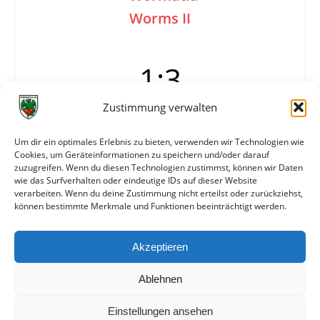
Worms II
1:3
Zustimmung verwalten
Tore
0:1 (15./Eigentor)
Um dir ein optimales Erlebnis zu bieten, verwenden wir Technologien wie
0:2 (55.)
Cookies, um Geräteinformationen zu speichern und/oder darauf
1:2 Seegatz (63.)
zuzugreifen. Wenn du diesen Technologien zustimmst, können wir Daten
1:3 (70.)
wie das Surfverhalten oder eindeutige IDs auf dieser Website
verarbeiten. Wenn du deine Zustimmung nicht erteilst oder zurückziehst,
können bestimmte Merkmale und Funktionen beeinträchtigt werden.
Weitere Daten
Akzeptieren
Alle bisherigen Partien der beiden Mannschaften
anzeigen
Ablehnen
Einstellungen ansehen