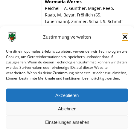
Wormatia Worms
Reichel – A. Günther, Mager, Reeb,
Raab, M. Bayar, Fröhlich (65.
Lauermann), Zimmer, Schall, S. Schmitt
(46. Hartweck), T. Bopp.
Zustimmung verwalten
FV Rockenhausen
Braun – Iselborn, Röhring, Manz,
Um dir ein optimales Erlebnis zu bieten, verwenden wir Technologien wie
Wasem, Dengel, Kehrt (82. Walter),
Cookies, um Geräteinformationen zu speichern und/oder darauf
Höpfner, Warnke, Wadle, Karimanov.
zuzugreifen. Wenn du diesen Technologien zustimmst, können wir Daten
Eingewechselt: 46. Boukari
wie das Surfverhalten oder eindeutige IDs auf dieser Website
verarbeiten. Wenn du deine Zustimmung nicht erteilst oder zurückziehst,
können bestimmte Merkmale und Funktionen beeinträchtigt werden.
Weitere Daten
Akzeptieren
Alle bisherigen Partien der beiden Mannschaften
anzeigen
Ablehnen
Einstellungen ansehen