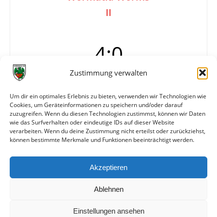
II
4:0
Zustimmung verwalten
Tore
1:0 Bittmann (19.)
Um dir ein optimales Erlebnis zu bieten, verwenden wir Technologien wie
2:0 Machenheimer
Cookies, um Geräteinformationen zu speichern und/oder darauf
3:0 Bittmann
zuzugreifen. Wenn du diesen Technologien zustimmst, können wir Daten
4:0 Machenheimer
wie das Surfverhalten oder eindeutige IDs auf dieser Website
verarbeiten. Wenn du deine Zustimmung nicht erteilst oder zurückziehst,
können bestimmte Merkmale und Funktionen beeinträchtigt werden.
Weitere Daten
Akzeptieren
Alle bisherigen Partien der beiden Mannschaften
anzeigen
Ablehnen
Einstellungen ansehen