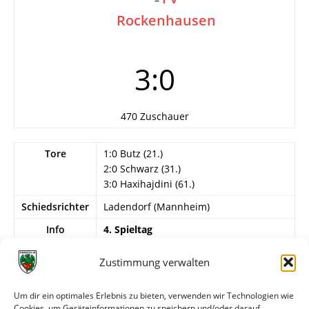
Rockenhausen
3:0
470 Zuschauer
Tore
1:0 Butz (21.)
2:0 Schwarz (31.)
3:0 Haxihajdini (61.)
Schiedsrichter
Ladendorf (Mannheim)
Info
4. Spieltag
Zustimmung verwalten
Wormatia Worms:
Reichel, Mager, Schwarz, Reeb, Fasco,
Um dir ein optimales Erlebnis zu bieten, verwenden wir Technologien wie
Schindler, Merz, Haxihajdini, Butz,
Cookies, um Geräteinformationen zu speichern und/oder darauf