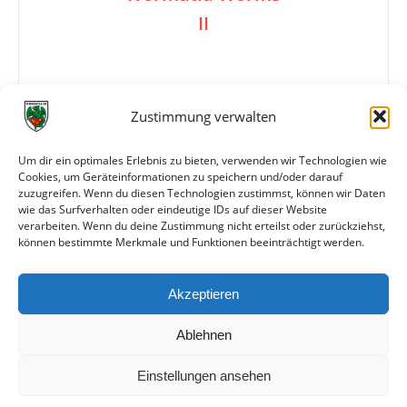
II
1:2
Zustimmung verwalten
Um dir ein optimales Erlebnis zu bieten, verwenden wir Technologien wie
Tore
0:1 Halblinker (36.)
Cookies, um Geräteinformationen zu speichern und/oder darauf
1:1 Torwart (Eigentor)
zuzugreifen. Wenn du diesen Technologien zustimmst, können wir Daten
1:2 Linksaußen (79.)
wie das Surfverhalten oder eindeutige IDs auf dieser Website
verarbeiten. Wenn du deine Zustimmung nicht erteilst oder zurückziehst,
können bestimmte Merkmale und Funktionen beeinträchtigt werden.
Weitere Daten
Akzeptieren
Alle bisherigen Partien der beiden Mannschaften
anzeigen
Ablehnen
Einstellungen ansehen