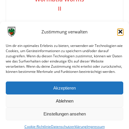
II
0:2
Zustimmung verwalten
Um dir ein optimales Erlebnis zu bieten, verwenden wir Technologien wie
Cookies, um Geräteinformationen zu speichern und/oder darauf
Tore
0:1 K. Jäger (15.)
zuzugreifen. Wenn du diesen Technologien zustimmst, können wir Daten
0:2 Herrmann (89.)
wie das Surfverhalten oder eindeutige IDs auf dieser Website
verarbeiten. Wenn du deine Zustimmung nicht erteilst oder zurückziehst,
können bestimmte Merkmale und Funktionen beeinträchtigt werden.
Weitere Daten
Akzeptieren
Alle bisherigen Partien der beiden Mannschaften
anzeigen
Ablehnen
Einstellungen ansehen
Cookie-Richtlinie
Datenschutzerklärung
Impressum
© VfR Wormatia Worms