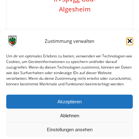
Algesheim
2:1
Zustimmung verwalten
Um dir ein optimales Erlebnis zu bieten, verwenden wir Technologien wie
Tore
0:1 (46.)
Cookies, um Geräteinformationen zu speichern und/oder darauf
1:1 K. Jäger (75.)
zuzugreifen. Wenn du diesen Technologien zustimmst, können wir Daten
2:1 Sauer (85.)
wie das Surfverhalten oder eindeutige IDs auf dieser Website
verarbeiten. Wenn du deine Zustimmung nicht erteilst oder zurückziehst,
können bestimmte Merkmale und Funktionen beeinträchtigt werden.
Weitere Daten
Akzeptieren
Alle bisherigen Partien der beiden Mannschaften
anzeigen
Ablehnen
Einstellungen ansehen