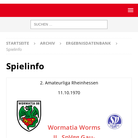
STARTSEITE
ARCHIV
ERGEBNISDATENBANK
Spielinfo
Spielinfo
2. Amateurliga Rheinhessen
11.10.1970
Wormatia Worms
II
SpVgg Gau-
–