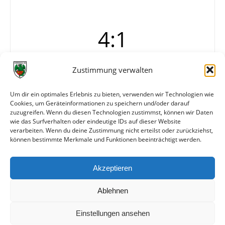
4:1
Zustimmung verwalten
Tore
1:0 Sauer (20.)
2:0 K. Jäger
Um dir ein optimales Erlebnis zu bieten, verwenden wir Technologien wie
3:0 P. Muth
Cookies, um Geräteinformationen zu speichern und/oder darauf
3:1
zuzugreifen. Wenn du diesen Technologien zustimmst, können wir Daten
4:1 Sauer (Foulelfmeter)
wie das Surfverhalten oder eindeutige IDs auf dieser Website
verarbeiten. Wenn du deine Zustimmung nicht erteilst oder zurückziehst,
können bestimmte Merkmale und Funktionen beeinträchtigt werden.
Weitere Daten
Akzeptieren
Alle bisherigen Partien der beiden Mannschaften
anzeigen
Ablehnen
Einstellungen ansehen