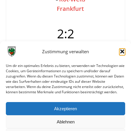
Frankfurt
2:2
Zustimmung verwalten
Tore
1:0 L. Müller
1:1 Theiß
Um dir ein optimales Erlebnis zu bieten, verwenden wir Technologien wie
2:1 L. Müller
Cookies, um Geräteinformationen zu speichern und/oder darauf
2:2 Dietzel
zuzugreifen. Wenn du diesen Technologien zustimmst, können wir Daten
—
wie das Surfverhalten oder eindeutige IDs auf dieser Website
verarbeiten. Wenn du deine Zustimmung nicht erteilst oder zurückziehst,
können bestimmte Merkmale und Funktionen beeinträchtigt werden.
Weitere Daten
Akzeptieren
Alle bisherigen Partien der beiden Mannschaften
anzeigen
Ablehnen