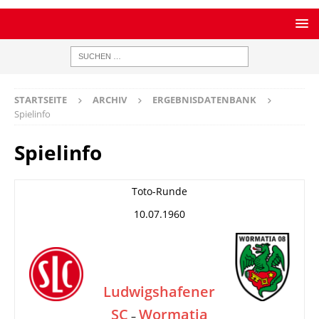
STARTSEITE
ARCHIV
ERGEBNISDATENBANK
Spielinfo
Spielinfo
Toto-Runde
10.07.1960
Ludwigshafener
SC
Wormatia
–