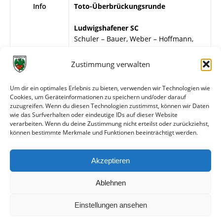
Info
Toto-Überbrückungsrunde
Ludwigshafener SC
Schuler – Bauer, Weber – Hoffmann,
Maier, Helmer – Armbruster,
Schwanczar, Faun, Wunstel, Hill.
Zustimmung verwalten
Wormatia Worms
Um dir ein optimales Erlebnis zu bieten, verwenden wir Technologien wie
H.-D. Strich – Mechnig, Gauck – Weiß,
Cookies, um Geräteinformationen zu speichern und/oder darauf
Schweizer, G. Pröstler – Steffen, H.
zuzugreifen. Wenn du diesen Technologien zustimmst, können wir Daten
Freese, H. Löb, Spikofski, T. von Brevern.
wie das Surfverhalten oder eindeutige IDs auf dieser Website
verarbeiten. Wenn du deine Zustimmung nicht erteilst oder zurückziehst,
können bestimmte Merkmale und Funktionen beeinträchtigt werden.
Weitere Daten
Akzeptieren
Alle bisherigen Partien der beiden Mannschaften
anzeigen
Ablehnen
Einstellungen ansehen