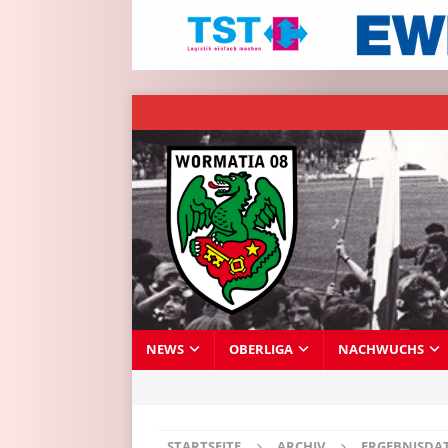
NEWS
OBERLIGA
NACHWUCHS
STARTSEITE
ARCHIV
ERGEBNISDA