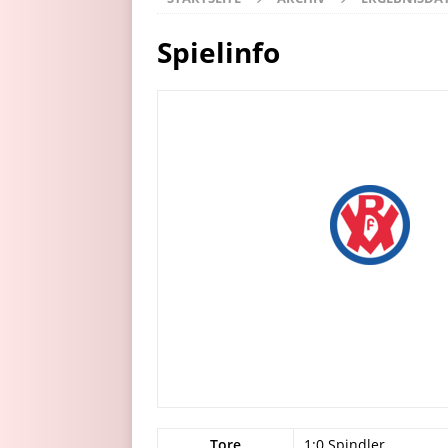
Spielinfo
Tore
1:0 Spindler