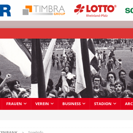
FRAUEN
VEREIN
BUSINESS
STADION
ARC
TENBANK
Spielinfo