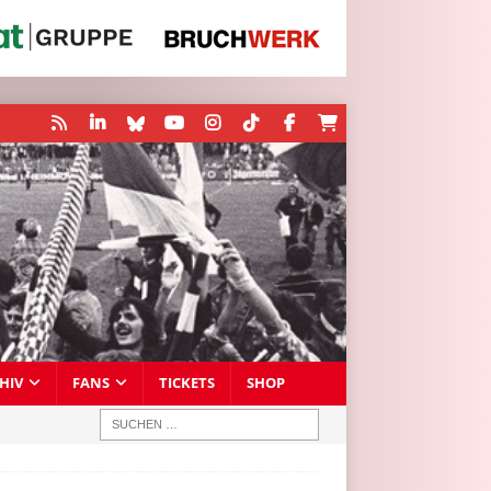
HIV
FANS
TICKETS
SHOP