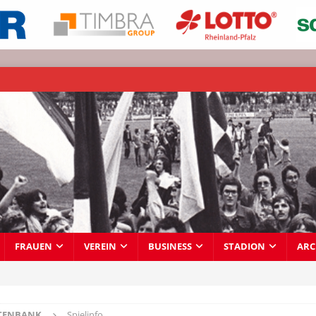
FRAUEN
VEREIN
BUSINESS
STADION
ARC
TENBANK
Spielinfo