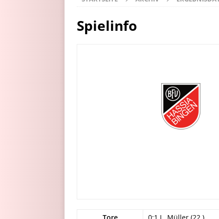
Spielinfo
Tore
0:1 L. Müller (22.)