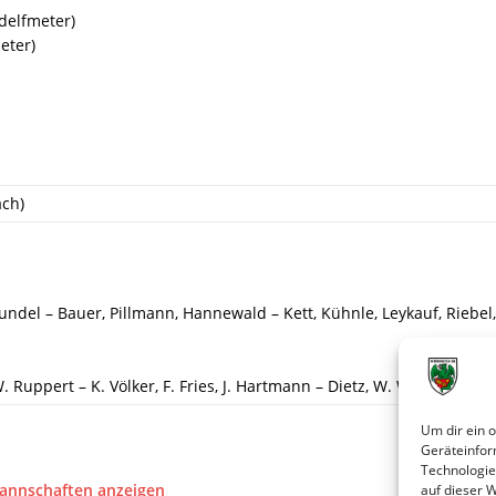
ndelfmeter)
eter)
ach)
rundel – Bauer, Pillmann, Hannewald – Kett, Kühnle, Leykauf, Riebe
. Ruppert – K. Völker, F. Fries, J. Hartmann – Dietz, W. Winkler, A. Ki
Um dir ein 
Geräteinfor
Technologie
Mannschaften anzeigen
auf dieser 