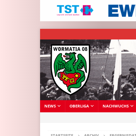
NEWS
OBERLIGA
NACHWUCHS
STARTSEITE
ARCHIV
ERGEBNISDA