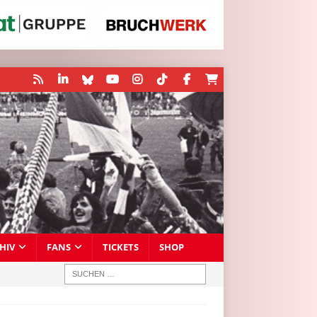
HIV
FANS
TICKETS
SHOP