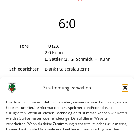
6:0
Tore
1:0 (23.)
2:0 Kuhn
L. Sattler (2), G. Schmidt, H. Kuhn
Schiedsrichter
Blank (Kaiserslautern)
Info
Besondere Vorkommnisse
G. Pohle und Selbert (Wormatia)
Zustimmung verwalten
verschießen Elfmeter
Um dir ein optimales Erlebnis zu bieten, verwenden wir Technologien wie
Wormatia Worms
Cookies, um Geräteinformationen zu speichern und/oder darauf
? – ?, ? – ?, Selbert, L. Sattler – ?, G.
zuzugreifen. Wenn du diesen Technologien zustimmst, können wir Daten
Pohle, R. Müller, G. Schmidt, H. Kuhn.
wie das Surfverhalten oder eindeutige IDs auf dieser Website
verarbeiten. Wenn du deine Zustimmung nicht erteilst oder zurückziehst,
können bestimmte Merkmale und Funktionen beeinträchtigt werden.
Weitere Daten