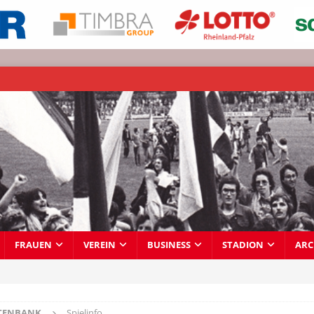
FRAUEN
VEREIN
BUSINESS
STADION
ARC
TENBANK
Spielinfo