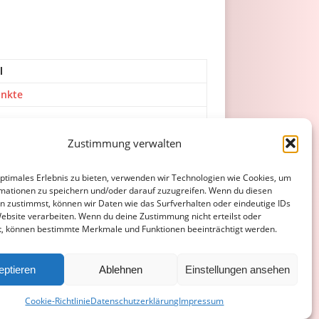
l
unkte
Zustimmung verwalten
optimales Erlebnis zu bieten, verwenden wir Technologien wie Cookies, um
mationen zu speichern und/oder darauf zuzugreifen. Wenn du diesen
n zustimmst, können wir Daten wie das Surfverhalten oder eindeutige IDs
Website verarbeiten. Wenn du deine Zustimmung nicht erteilst oder
t, können bestimmte Merkmale und Funktionen beeinträchtigt werden.
ATENSCHUTZERKLÄRUNG
COOKIE-RICHTLINIE (EU)
eptieren
Ablehnen
Einstellungen ansehen
Cookie-Richtlinie
Datenschutzerklärung
Impressum