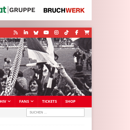
HIV
FANS
TICKETS
SHOP