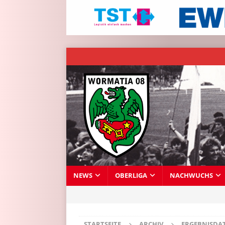
NEWS
OBERLIGA
NACHWUCHS
STARTSEITE
ARCHIV
ERGEBNISDA