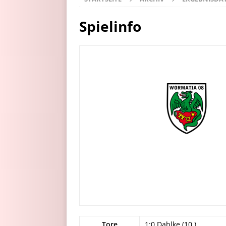
Spielinfo
Tore
1:0 Dahlke (10.)