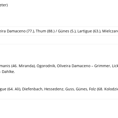
eter)
ira Damaceno (77.), Thum (88.) / Günes (5.), Lartigue (63.), Mielczare
anis (46. Miranda), Ogorodnik, Oliveira Damaceno – Grimmer, Licke
– Dahlke.
igue (64. Ali), Diefenbach, Hessedenz, Guss, Günes, Folz (68. Kolodzi