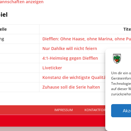
Mannschaften anzeigen
iel
elle
Tite
ng
Diefflen: Ohne Haase, ohne Marina, ohne P
Nur Dahlke will nicht feiern
4:1-Heimsieg gegen Diefflen
Liveticker
Um dir ein 
Konstanz die wichtigste Qualität
Geräteinfor
Technologie
Zuhause soll die Serie halten
auf dieser 
zurückziehs
IMPRESSUM
KONTAKTFORMULAR
D
Akz