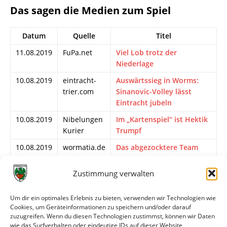
Das sagen die Medien zum Spiel
Datum
Quelle
Titel
11.08.2019
FuPa.net
Viel Lob trotz der
Niederlage
10.08.2019
eintracht-
Auswärtssieg in Worms:
trier.com
Sinanovic-Volley lässt
Eintracht jubeln
10.08.2019
Nibelungen
Im „Kartenspiel“ ist Hektik
Kurier
Trumpf
10.08.2019
wormatia.de
Das abgezocktere Team
gewinnt
Zustimmung verwalten
09.08.2019
FuPa.net
Ein Brasilianer aus Bayern
09.08.2019
FuPa.net
Eine große Nummer
Um dir ein optimales Erlebnis zu bieten, verwenden wir Technologien wie
Cookies, um Geräteinformationen zu speichern und/oder darauf
09.08.2019
wormatia.de
Liveticker
zuzugreifen. Wenn du diesen Technologien zustimmst, können wir Daten
09.08.2019
Wormser
Wormatia Worms verliert
wie das Surfverhalten oder eindeutige IDs auf dieser Website