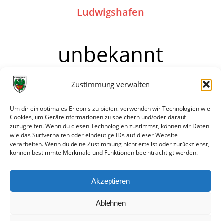
Ludwigshafen
unbekannt
Zustimmung verwalten
Info
Gaukriegsspiele A- Klasse, Frühjahrsrunde
Um dir ein optimales Erlebnis zu bieten, verwenden wir Technologien wie
– auf dem Alemannia-Sportplatz –
Cookies, um Geräteinformationen zu speichern und/oder darauf
zuzugreifen. Wenn du diesen Technologien zustimmst, können wir Daten
Arminia Rheingönheim
wie das Surfverhalten oder eindeutige IDs auf dieser Website
verarbeiten. Wenn du deine Zustimmung nicht erteilst oder zurückziehst,
können bestimmte Merkmale und Funktionen beeinträchtigt werden.
Weitere Daten
Akzeptieren
Alle bisherigen Partien der beiden Mannschaften
anzeigen
Ablehnen