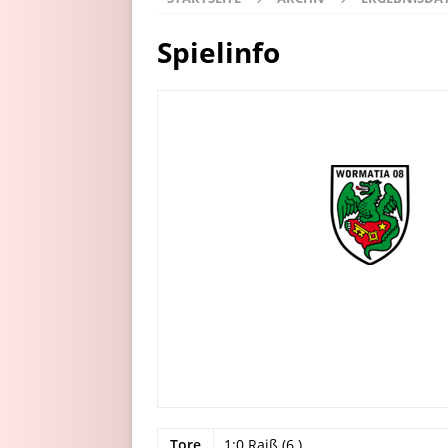
Spielinfo
Tore
1:0 Raiß (6.)