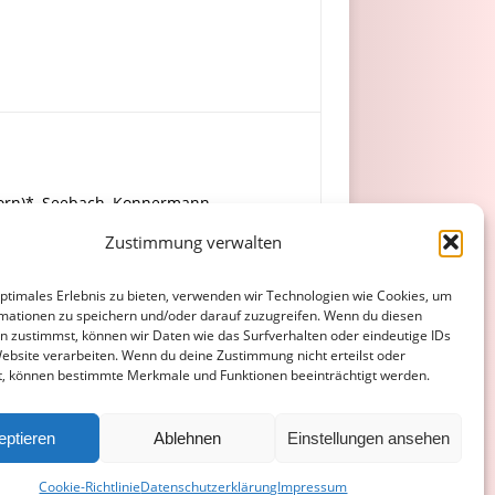
ldhorn)*, Seebach, Konnermann.
Zustimmung verwalten
optimales Erlebnis zu bieten, verwenden wir Technologien wie Cookies, um
mationen zu speichern und/oder darauf zuzugreifen. Wenn du diesen
n zustimmst, können wir Daten wie das Surfverhalten oder eindeutige IDs
Website verarbeiten. Wenn du deine Zustimmung nicht erteilst oder
t, können bestimmte Merkmale und Funktionen beeinträchtigt werden.
ATENSCHUTZERKLÄRUNG
COOKIE-RICHTLINIE (EU)
eptieren
Ablehnen
Einstellungen ansehen
Cookie-Richtlinie
Datenschutzerklärung
Impressum