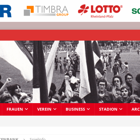
FRAUEN
VEREIN
BUSINESS
STADION
ARC
TENBANK
Spielinfo