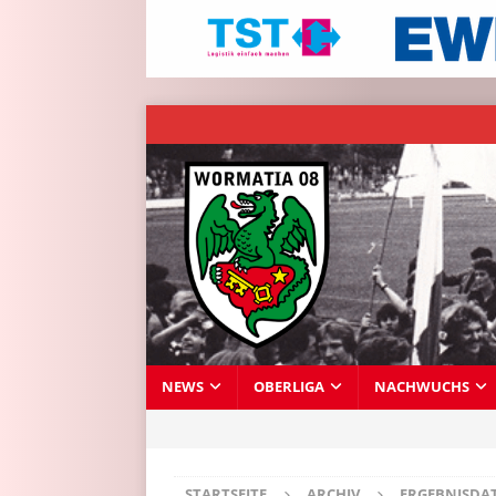
NEWS
OBERLIGA
NACHWUCHS
STARTSEITE
ARCHIV
ERGEBNISDA