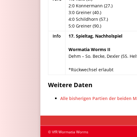
2:0 Konnermann (27.)
3:0 Greiner (40.)
4:0 Schildhorn (57.)
5:0 Greiner (90.)
Info
17. Spieltag, Nachholspiel
Wormatia Worms II
Dehm – So. Becke, Dexler (55. Hel
*Rückwechsel erlaubt
Weitere Daten
Alle bisherigen Partien der beiden 
© VfR Wormatia Worms