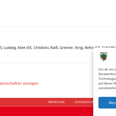
f), Ludwig, Klee (55. Chitdon), Raiß, Greiner, Ihrig, Rehn (19. Schi
Um dir ein 
Geräteinfor
Technologie
Mannschaften anzeigen
auf dieser 
zurückziehs
IMPRESSUM
KONTAKTFORMULAR
D
Akz