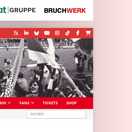
HIV
FANS
TICKETS
SHOP