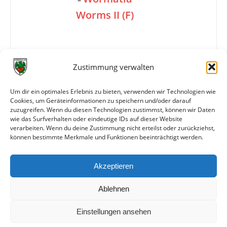
Worms II (F)
2:1
Zustimmung verwalten
Um dir ein optimales Erlebnis zu bieten, verwenden wir Technologien wie
Tore
1:0 Müsel (48.)
Cookies, um Geräteinformationen zu speichern und/oder darauf
1:1 C. Burkhart (80.)
zuzugreifen. Wenn du diesen Technologien zustimmst, können wir Daten
2:1 Hinzmann (85.)
wie das Surfverhalten oder eindeutige IDs auf dieser Website
verarbeiten. Wenn du deine Zustimmung nicht erteilst oder zurückziehst,
können bestimmte Merkmale und Funktionen beeinträchtigt werden.
Weitere Daten
Akzeptieren
Alle bisherigen Partien der beiden Mannschaften
anzeigen
Ablehnen
Einstellungen ansehen