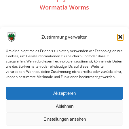
Wormatia Worms
0:11
Zustimmung verwalten
Um dir ein optimales Erlebnis zu bieten, verwenden wir Technologien wie
Info
Wormatia Worms
Cookies, um Geräteinformationen zu speichern und/oder darauf
Müller, Pohle, Würz, Hausmann, Wi. Anthes,
zuzugreifen. Wenn du diesen Technologien zustimmst, können wir Daten
Vogt….
wie das Surfverhalten oder eindeutige IDs auf dieser Website
verarbeiten. Wenn du deine Zustimmung nicht erteilst oder zurückziehst,
können bestimmte Merkmale und Funktionen beeinträchtigt werden.
Weitere Daten
Akzeptieren
Alle bisherigen Partien der beiden Mannschaften
anzeigen
Ablehnen
Einstellungen ansehen