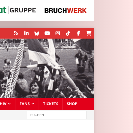
HIV
FANS
TICKETS
SHOP