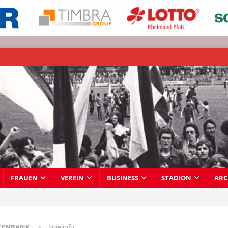
FRAUEN
VEREIN
BUSINESS
STADION
ARC
TENBANK
Spielinfo