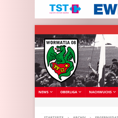
NEWS
OBERLIGA
NACHWUCHS
STARTSEITE
ARCHIV
ERGEBNISDA