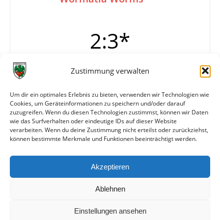
2:3*
Zustimmung verwalten
Info
*Das Spiel wurde am 29.12.1912 beim Stand von
2:3 wegen Nebels abgebrochen. Das
Um dir ein optimales Erlebnis zu bieten, verwenden wir Technologien wie
Wiederholungsspiel am 19.01.1913 (?), Ergebnis
Cookies, um Geräteinformationen zu speichern und/oder darauf
unbekannt, wurde aus unbekannten Gründen für
zuzugreifen. Wenn du diesen Technologien zustimmst, können wir Daten
Kastel gewertet
wie das Surfverhalten oder eindeutige IDs auf dieser Website
verarbeiten. Wenn du deine Zustimmung nicht erteilst oder zurückziehst,
können bestimmte Merkmale und Funktionen beeinträchtigt werden.
Weitere Daten
Akzeptieren
Alle bisherigen Partien der beiden Mannschaften
anzeigen
Ablehnen
Einstellungen ansehen