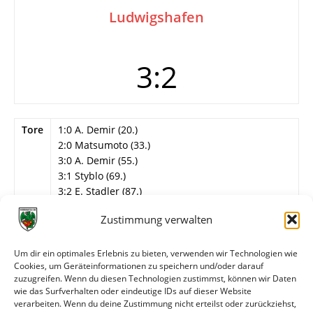
Ludwigshafen
3:2
Tore
1:0 A. Demir (20.)
2:0 Matsumoto (33.)
3:0 A. Demir (55.)
3:1 Styblo (69.)
3:2 E. Stadler (87.)
Info
Eichbaum-Cup, 2. Spiel (in Pfeddersheim)
Zustimmung verwalten
Wormatia Worms
Um dir ein optimales Erlebnis zu bieten, verwenden wir Technologien wie
E. Mattern (U19) – Tritz, Scheffel, N. Kern, Radau
Cookies, um Geräteinformationen zu speichern und/oder darauf
(65. Moos) – P. Schmidt – Marsal, Gopko, Heller –
zuzugreifen. Wenn du diesen Technologien zustimmst, können wir Daten
A. Demir, Matsumoto.
wie das Surfverhalten oder eindeutige IDs auf dieser Website
verarbeiten. Wenn du deine Zustimmung nicht erteilst oder zurückziehst,