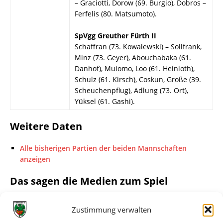
– Graciotti, Dorow (69. Burgio), Dobros –
Ferfelis (80. Matsumoto).
SpVgg Greuther Fürth II
Schaffran (73. Kowalewski) – Sollfrank,
Minz (73. Geyer), Abouchabaka (61.
Danhof), Muiomo, Loo (61. Heinloth),
Schulz (61. Kirsch), Coskun, Große (39.
Scheuchenpflug), Adlung (73. Ort),
Yüksel (61. Gashi).
Weitere Daten
Alle bisherigen Partien der beiden Mannschaften
anzeigen
Das sagen die Medien zum Spiel
Datum
Quelle
Titel
Zustimmung verwalten
18.02.2019
FuPa.net
Standards machen den