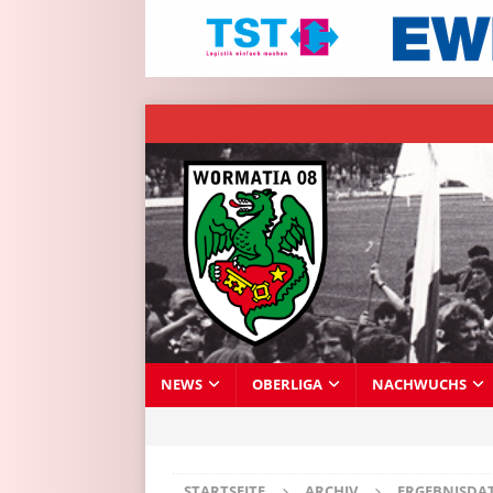
NEWS
OBERLIGA
NACHWUCHS
STARTSEITE
ARCHIV
ERGEBNISDA