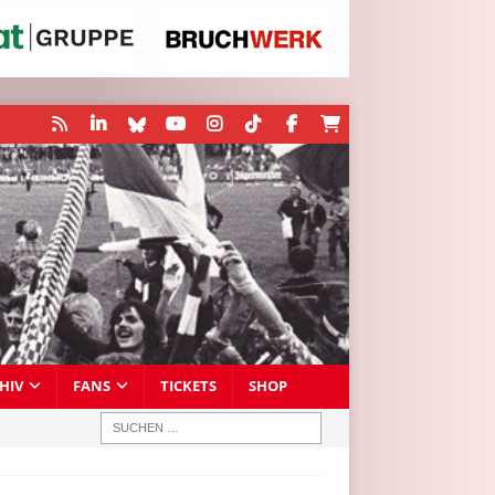
HIV
FANS
TICKETS
SHOP