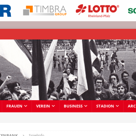
FRAUEN
VEREIN
BUSINESS
STADION
ARC
TENBANK
Spielinfo