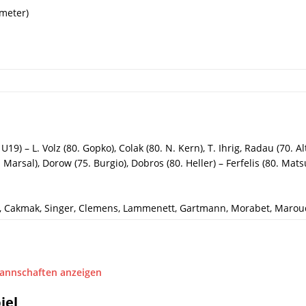
fmeter)
19) – L. Volz (80. Gopko), Colak (80. N. Kern), T. Ihrig, Radau (70. Al
. Marsal), Dorow (75. Burgio), Dobros (80. Heller) – Ferfelis (80. Mat
e, Cakmak, Singer, Clemens, Lammenett, Gartmann, Morabet, Maroud
Mannschaften anzeigen
iel