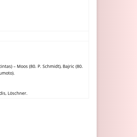
tintas) – Moos (80. P. Schmidt), Bajric (80.
sumoto).
is, Löschner.