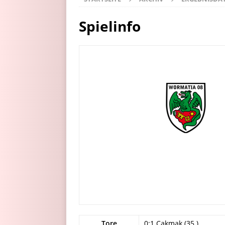
Spielinfo
Tore
0:1 Cakmak (35.)