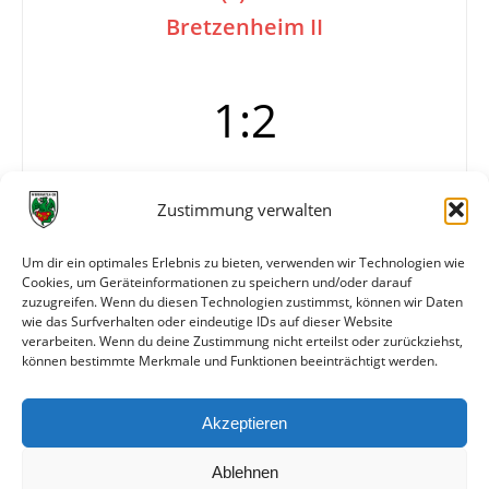
Bretzenheim II
1:2
20 Zuschauer
Zustimmung verwalten
Tore
0:1 Scavino (29.)
0:2 Chitdon (33./Eigentor)
Um dir ein optimales Erlebnis zu bieten, verwenden wir Technologien wie
Cookies, um Geräteinformationen zu speichern und/oder darauf
1:2 Ihrig (53.)
zuzugreifen. Wenn du diesen Technologien zustimmst, können wir Daten
Info
Rheinhessen-Pokal, 2. Runde
wie das Surfverhalten oder eindeutige IDs auf dieser Website
verarbeiten. Wenn du deine Zustimmung nicht erteilst oder zurückziehst,
können bestimmte Merkmale und Funktionen beeinträchtigt werden.
Weitere Daten
Akzeptieren
Alle bisherigen Partien der beiden Mannschaften
anzeigen
Ablehnen