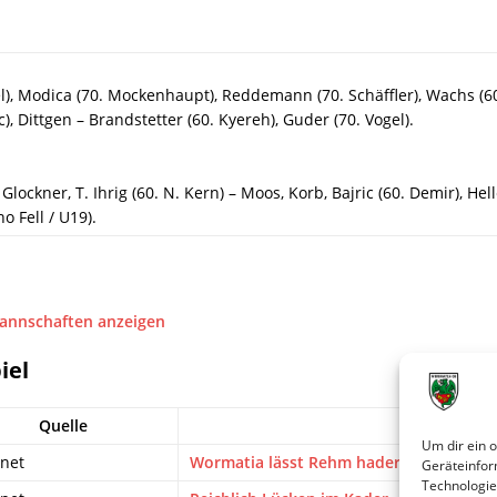
), Modica (70. Mockenhaupt), Reddemann (70. Schäffler), Wachs (60. 
), Dittgen – Brandstetter (60. Kyereh), Guder (70. Vogel).
 Glockner, T. Ihrig (60. N. Kern) – Moos, Korb, Bajric (60. Demir), Hell
o Fell / U19).
Mannschaften anzeigen
iel
Quelle
Ti
Um dir ein 
.net
Wormatia lässt Rehm hadern
Geräteinfor
Technologie