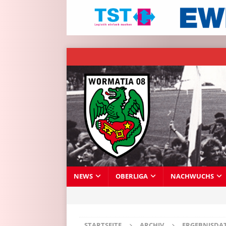
NEWS
OBERLIGA
NACHWUCHS
STARTSEITE
ARCHIV
ERGEBNISDA