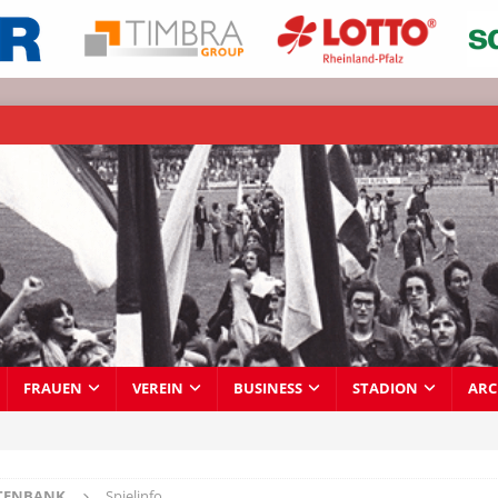
FRAUEN
VEREIN
BUSINESS
STADION
ARC
TENBANK
Spielinfo