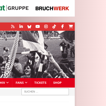
HIV
FANS
TICKETS
SHOP