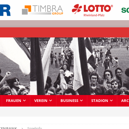
FRAUEN
VEREIN
BUSINESS
STADION
ARC
TENBANK
Spielinfo