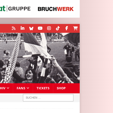
HIV
FANS
TICKETS
SHOP