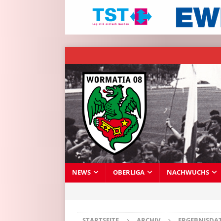
NEWS
OBERLIGA
NACHWUCHS
STARTSEITE
ARCHIV
ERGEBNISDA