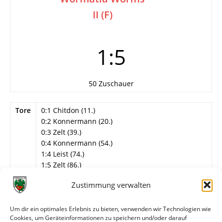
II (F)
1:5
50 Zuschauer
Tore
0:1 Chitdon (11.)
0:2 Konnermann (20.)
0:3 Zelt (39.)
0:4 Konnermann (54.)
1:4 Leist (74.)
1:5 Zelt (86.)
Info
7. Spieltag
Zustimmung verwalten
Wormatia Worms II
Um dir ein optimales Erlebnis zu bieten, verwenden wir Technologien wie
Wegner – Schweitzer, Chitdon, Zelt, Klee, Raiß (60.
Cookies, um Geräteinformationen zu speichern und/oder darauf