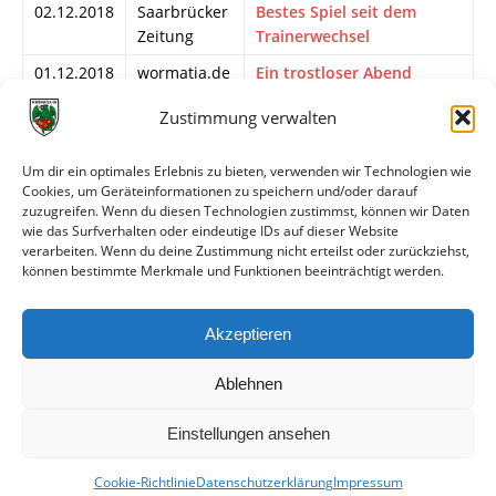
02.12.2018
Saarbrücker
Bestes Spiel seit dem
Zeitung
Trainerwechsel
01.12.2018
wormatia.de
Ein trostloser Abend
30.11.2018
FuPa.net
Fünf Ecken, drei Elfer
Zustimmung verwalten
30.11.2018
wormatia.de
Liveticker
Um dir ein optimales Erlebnis zu bieten, verwenden wir Technologien wie
30.11.2018
Nibelungen
Konzeptlos und ohne
Cookies, um Geräteinformationen zu speichern und/oder darauf
Kurier
Torgefahr
zuzugreifen. Wenn du diesen Technologien zustimmst, können wir Daten
wie das Surfverhalten oder eindeutige IDs auf dieser Website
29.11.2018
Homepage
SVE tritt im Flutlichtspiel
verarbeiten. Wenn du deine Zustimmung nicht erteilst oder zurückziehst,
SV
bei Wormatia Worms an
können bestimmte Merkmale und Funktionen beeinträchtigt werden.
Elversberg
29.11.2018
wormatia.de
Heimfinale gegen
Akzeptieren
Elversberg unter Flutlicht
Ablehnen
Einstellungen ansehen
Cookie-Richtlinie
Datenschutzerklärung
Impressum
© VfR Wormatia Worms