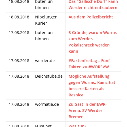
18.08.2018
buten un
Das "Gallische Dorf" kann
binnen
Werder nicht entzaubern
18.08.2018
Nibelungen
Aus dem Polizeibericht
Kurier
17.08.2018
buten un
5 Gründe, warum Worms
binnen
zum Werder-
Pokalschreck werden
kann
17.08.2018
werder.de
#Faktenfreitag – Fünf
Fakten zu #WORSVW
17.08.2018
Deichstube.de
Mögliche Aufstellung
gegen Worms: Kainz hat
bessere Karten als
Rashica
17.08.2018
wormatia.de
Zu Gast in der EWR-
Arena: SV Werder
Bremen
17.08.2018
FuPa.net
Was tun?