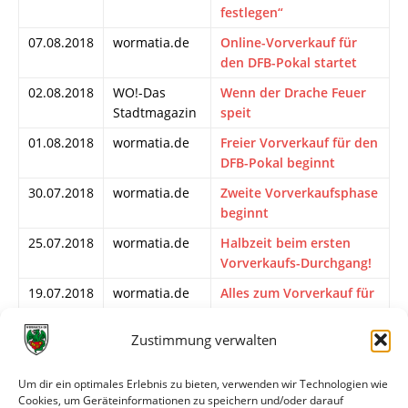
festlegen“
07.08.2018
wormatia.de
Online-Vorverkauf für
den DFB-Pokal startet
02.08.2018
WO!-Das
Wenn der Drache Feuer
Stadtmagazin
speit
01.08.2018
wormatia.de
Freier Vorverkauf für den
DFB-Pokal beginnt
30.07.2018
wormatia.de
Zweite Vorverkaufsphase
beginnt
25.07.2018
wormatia.de
Halbzeit beim ersten
Vorverkaufs-Durchgang!
19.07.2018
wormatia.de
Alles zum Vorverkauf für
das DFB-Pokalspiel gegen
Werder Bremen
Zustimmung verwalten
11.06.2018
FuPa.net
»Ein Klasselos, ein
Superlos«
Um dir ein optimales Erlebnis zu bieten, verwenden wir Technologien wie
Cookies, um Geräteinformationen zu speichern und/oder darauf