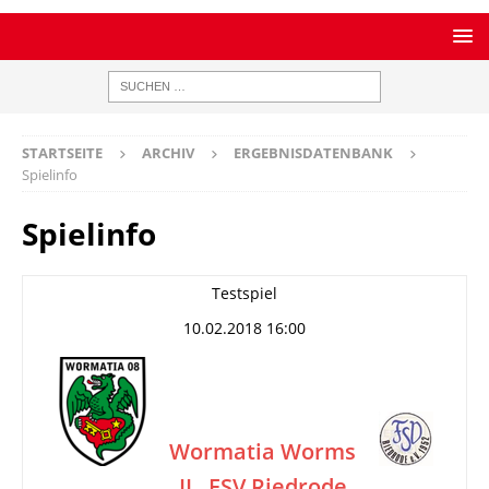
STARTSEITE
ARCHIV
ERGEBNISDATENBANK
Spielinfo
Spielinfo
Testspiel
10.02.2018 16:00
Wormatia Worms
II
FSV Riedrode
–