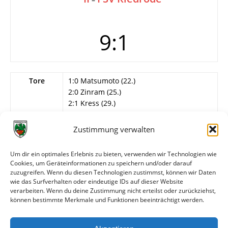
9:1
Tore
1:0 Matsumoto (22.)
2:0 Zinram (25.)
2:1 Kress (29.)
3:1 Zinram (33.)
4:1 Boateng (51.)
Zustimmung verwalten
5:1 Nagy (62.)
6:1 Zinram (67.)
Um dir ein optimales Erlebnis zu bieten, verwenden wir Technologien wie
7:1 A. Aslan (69.)
Cookies, um Geräteinformationen zu speichern und/oder darauf
8:1 Boateng (74.)
zuzugreifen. Wenn du diesen Technologien zustimmst, können wir Daten
9:1 Reißmann (83.)
wie das Surfverhalten oder eindeutige IDs auf dieser Website
verarbeiten. Wenn du deine Zustimmung nicht erteilst oder zurückziehst,
können bestimmte Merkmale und Funktionen beeinträchtigt werden.
Weitere Daten