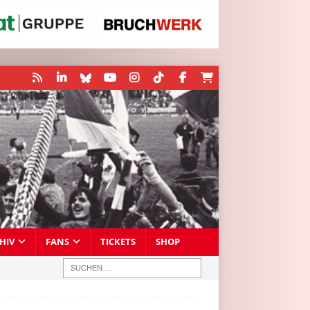
HIV
FANS
TICKETS
SHOP