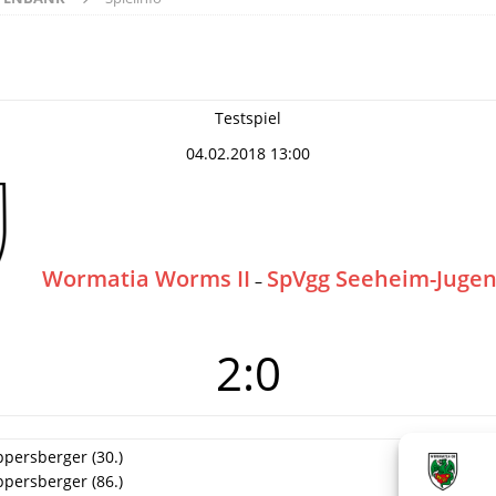
Testspiel
04.02.2018 13:00
Wormatia Worms II
SpVgg Seeheim-Juge
–
2:0
ppersberger (30.)
ppersberger (86.)