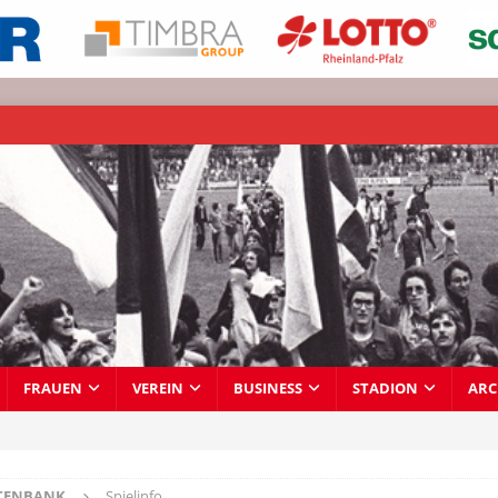
FRAUEN
VEREIN
BUSINESS
STADION
ARC
TENBANK
Spielinfo