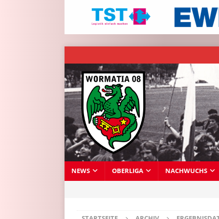
NEWS
OBERLIGA
NACHWUCHS
STARTSEITE
ARCHIV
ERGEBNISDA