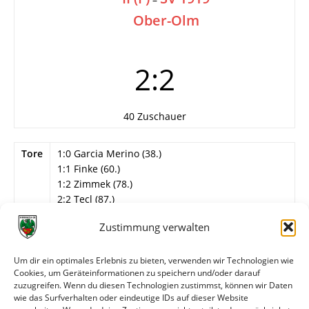
Ober-Olm
2:2
40 Zuschauer
Tore
1:0 Garcia Merino (38.)
1:1 Finke (60.)
1:2 Zimmek (78.)
2:2 Tecl (87.)
Info
9. Spieltag
Zustimmung verwalten
Wormatia Worms II
Um dir ein optimales Erlebnis zu bieten, verwenden wir Technologien wie
Siemann – Tecl, Rostami (48. Westerhout), Ludwig,
Cookies, um Geräteinformationen zu speichern und/oder darauf
Klee, Raiß, Busch, Dexler, Garcia Merino, Seebach,
zuzugreifen. Wenn du diesen Technologien zustimmst, können wir Daten
Fugarese.
wie das Surfverhalten oder eindeutige IDs auf dieser Website