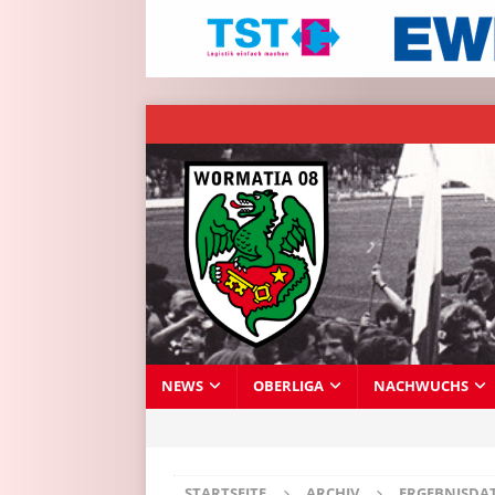
NEWS
OBERLIGA
NACHWUCHS
STARTSEITE
ARCHIV
ERGEBNISDA