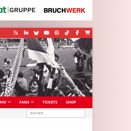
HIV
FANS
TICKETS
SHOP