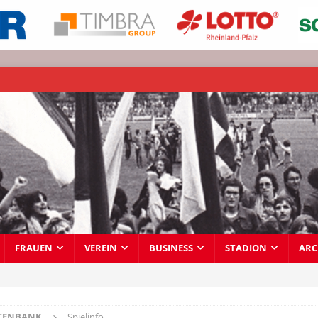
FRAUEN
VEREIN
BUSINESS
STADION
ARC
TENBANK
Spielinfo