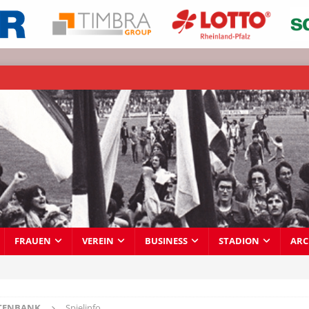
FRAUEN
VEREIN
BUSINESS
STADION
ARC
TENBANK
Spielinfo