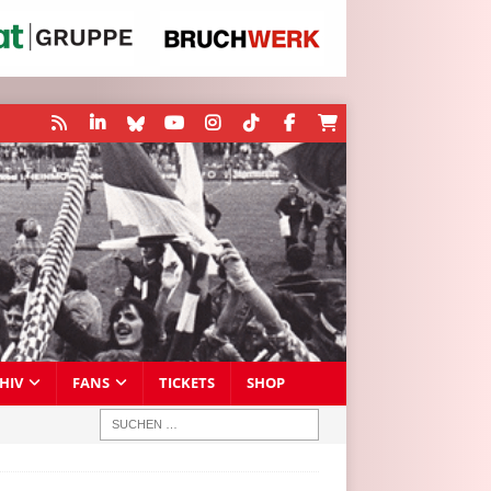
HIV
FANS
TICKETS
SHOP