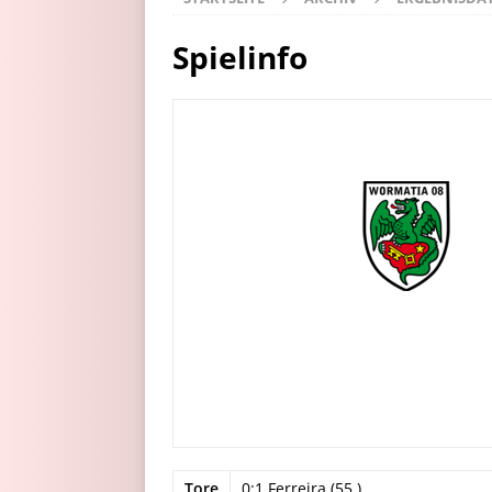
Spielinfo
Tore
0:1 Ferreira (55.)