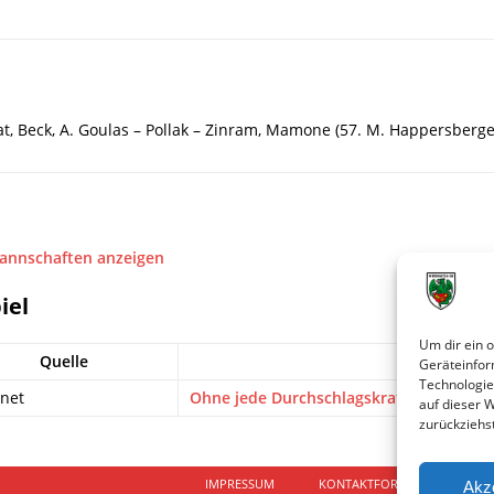
vat, Beck, A. Goulas – Pollak – Zinram, Mamone (57. M. Happersberge
Mannschaften anzeigen
iel
Um dir ein 
Quelle
Ti
Geräteinfor
Technologie
.net
Ohne jede Durchschlagskraft
auf dieser 
zurückziehs
IMPRESSUM
KONTAKTFORMULAR
D
Akz