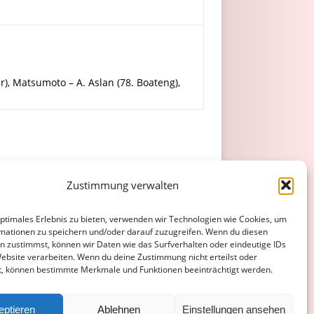
r), Matsumoto – A. Aslan (78. Boateng),
Zustimmung verwalten
optimales Erlebnis zu bieten, verwenden wir Technologien wie Cookies, um
tel
mationen zu speichern und/oder darauf zuzugreifen. Wenn du diesen
n zustimmst, können wir Daten wie das Surfverhalten oder eindeutige IDs
Website verarbeiten. Wenn du deine Zustimmung nicht erteilst oder
t, können bestimmte Merkmale und Funktionen beeinträchtigt werden.
ATENSCHUTZERKLÄRUNG
COOKIE-RICHTLINIE (EU)
eptieren
Ablehnen
Einstellungen ansehen