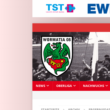
NEWS
OBERLIGA
NACHWUCHS
STARTSEITE
ARCHIV
ERGEBNISDA