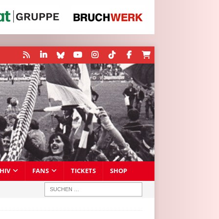
HIV
FANS
TICKETS
SHOP