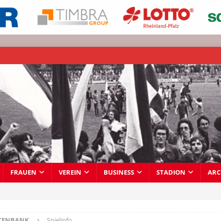
FRAUEN
VEREIN
BUSINESS
STADION
ARC
TENBANK
Spielinfo