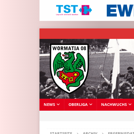
NEWS
OBERLIGA
NACHWUCHS
STARTSEITE
ARCHIV
ERGEBNISDA