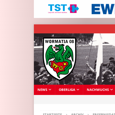
NEWS
OBERLIGA
NACHWUCHS
STARTSEITE
ARCHIV
ERGEBNISDA