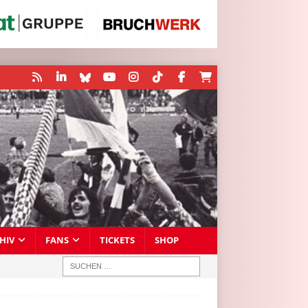
HIV
FANS
TICKETS
SHOP