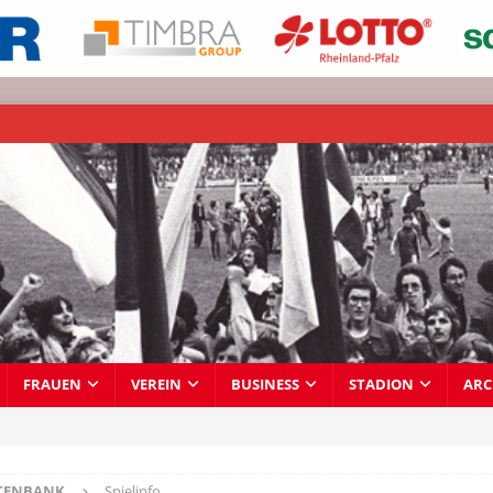
FRAUEN
VEREIN
BUSINESS
STADION
ARC
TENBANK
Spielinfo